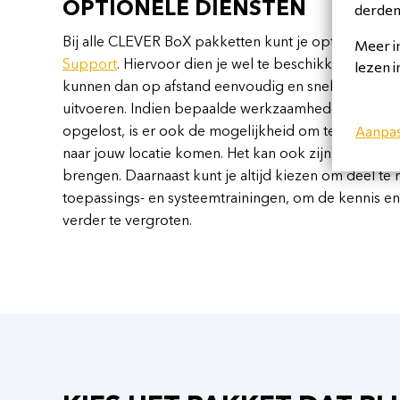
OPTIONELE DIENSTEN
derden 
Bij alle CLEVER BoX pakketten kunt je optioneel g
Meer i
Support
. Hiervoor dien je wel te beschikken over
lezen 
kunnen dan op afstand eenvoudig en snel programm
uitvoeren. Indien bepaalde werkzaamheden of uitd
Aanpa
opgelost, is er ook de mogelijkheid om te kiezen v
naar jouw locatie komen. Het kan ook zijn dat gevra
brengen. Daarnaast kunt je altijd kiezen om deel t
toepassings- en systeemtrainingen, om de kennis e
verder te vergroten.