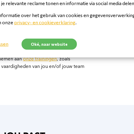
je relevante reclame tonen en informatie via social media delen
ebruik maken van
Remote Technisch
nformatie over het gebruik van cookies en gegevensverwerking 
 onze Remote Interface. Onze CLEVER eXperts
in onze
privacy- en cookieverklaring
.
eringen, coderen en andere configuraties
agingen niet op afstand kunnen worden
ssen
Oké, naar website
oor
onsite support
, waarbij onze experts
agd wordt om het voertuig naar ons toe te
e nemen aan
onze trainingen
, zoals
n vaardigheden van jou en/of jouw team