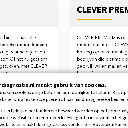
CLEVER PRE
biedt, naast alle
CLEVER PREMIUM is on
chnische ondersteuning
.
ondersteuning als CLEV
krijgt wanneer je even
korting op onze training
zelf. Of het nu gaat om
bedrijven die optimale o
aagstukken, met CLEVER
gebruik willen maken van
 te vallen.
besparingen.
rdiagnostix.nl maakt gebruik van cookies.
uiken cookies om je beter en persoonlijker te helpen. Klik op 
bsite' om alles te accepteren of pas handmatig je voorkeuren 
 zijn tijdelijke bestanden die bewaard worden op het apparaat,
r de website efficiënter werkt. Het geeft ons inzicht in het g
 website en maakt deze gebruiksvriendelijker. Bovendien kunnen