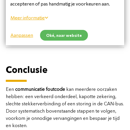
accepteren of pas handmatig je voorkeuren aan.
Meer informatie
Ook zonder vervanging kan een foutcode ontstaan
door een communicatieprobleem.
Aanpassen
Oké, naar website
Volg in dat geval het volgende diagnoseproces.
Conclusie
Een
communicatie foutcode
kan meerdere oorzaken
hebben: een verkeerd onderdeel, kapotte zekering,
slechte stekkerverbinding of een storing in de CAN-bus.
Door systematisch bovenstaande stappen te volgen,
voorkom je onnodige vervangingen en bespaar je tijd
en kosten.