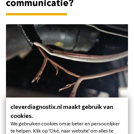
communicatie?
cleverdiagnostix.nl maakt gebruik van
cookies.
We gebruiken cookies om je beter en persoonlijker
Voorbeeld van beschadigde bedrading, wat een
te helpen. Klik op 'Oké, naar website' om alles te
communicatie foutcode kan veroorzaken.